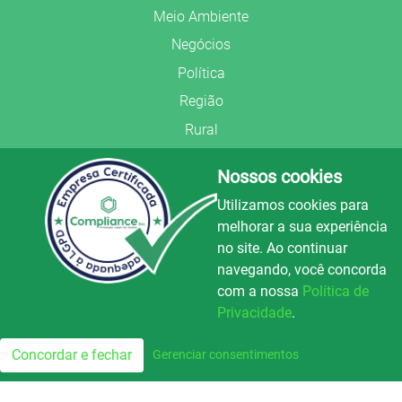
Meio Ambiente
Negócios
Política
Região
Rural
Saúde
Nossos cookies
Segurança Pública
Utilizamos cookies para
União Frederiquense
melhorar a sua experiência
no site. Ao continuar
navegando, você concorda
com a nossa
Política de
Privacidade
.
© Copyright 2022.
LA+
.
Luz e Alegria FM
100.3
Todos os direitos reservados.
Concordar e fechar
Gerenciar consentimentos
FM
Preparado no