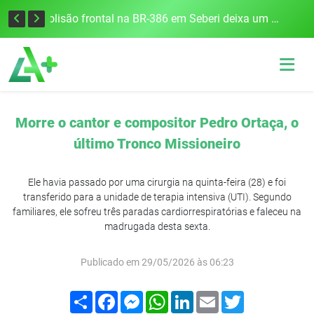
União Frederiquense vence o Gramadense fora de casa e assume a terceira posição na Divisão de Acesso
Colisão frontal na BR-386 em Seberi deixa um morto e quatro feridos
Morre o cantor e compositor Pedro Ortaça, o
último Tronco Missioneiro
Ele havia passado por uma cirurgia na quinta-feira (28) e foi
transferido para a unidade de terapia intensiva (UTI). Segundo
familiares, ele sofreu três paradas cardiorrespiratórias e faleceu na
madrugada desta sexta.
Publicado em 29/05/2026 às 06:23
Compartilhar
Facebook
Messenger
WhatsApp
LinkedIn
Email
Twitter