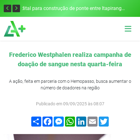
Colisão frontal na BR-386 em Seberi deixa um morto e quatro feridos
Edital para construção de ponte entre Itapiranga e Barra do Guarita deve ser lançado no segundo semestre
Frederico Westphalen realiza campanha de
doação de sangue nesta quarta-feira
A ação, feita em parceria com o Hemopasso, busca aumentar o
número de doadores na região
Publicado em 09/09/2025 às 08:07
Compartilhar
Facebook
Messenger
WhatsApp
LinkedIn
Email
Twitter