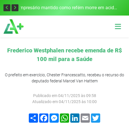
Edital para construção de ponte entre Itapiranga e Barra do Guarita deve ser lançado no segundo semestre
Empresário mantido como refém morre em acidente após assalto em Cerro Largo
Frederico Westphalen recebe emenda de R$
100 mil para a Saúde
O prefeito em exercício, Chester Francescatto, recebeu o recurso do
deputado federal Marcel Van Hattem
Publicado em 04/11/2025 às 09:58
Atualizado em 04/11/2025 às 10:00
Compartilhar
Facebook
Messenger
WhatsApp
LinkedIn
Email
Twitter