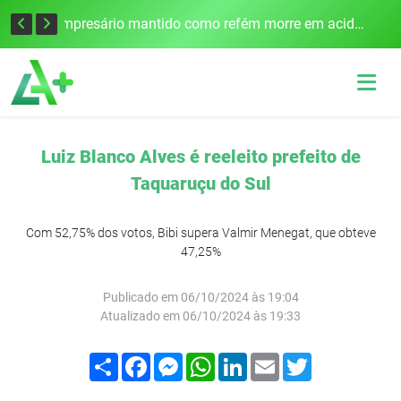
Edital para construção de ponte entre Itapiranga e Barra do Guarita deve ser lançado no segundo semestre
Empresário mantido como refém morre em acidente após assalto em Cerro Largo
Luiz Blanco Alves é reeleito prefeito de
Taquaruçu do Sul
Com 52,75% dos votos, Bibi supera Valmir Menegat, que obteve
47,25%
Publicado em 06/10/2024 às 19:04
Atualizado em 06/10/2024 às 19:33
Compartilhar
Facebook
Messenger
WhatsApp
LinkedIn
Email
Twitter