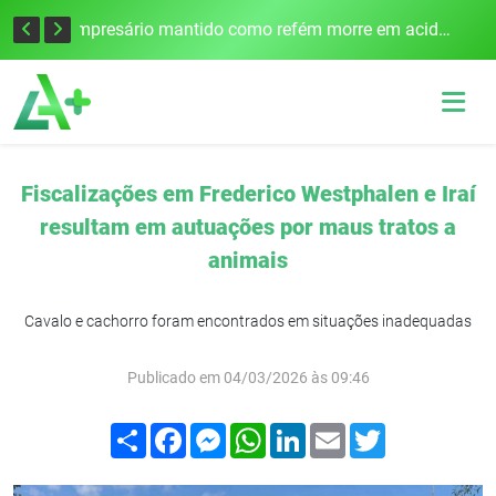
Edital para construção de ponte entre Itapiranga e Barra do Guarita deve ser lançado no segundo semestre
Empresário mantido como refém morre em acidente após assalto em Cerro Largo
Fiscalizações em Frederico Westphalen e Iraí
resultam em autuações por maus tratos a
animais
Cavalo e cachorro foram encontrados em situações inadequadas
Publicado em 04/03/2026 às 09:46
Compartilhar
Facebook
Messenger
WhatsApp
LinkedIn
Email
Twitter