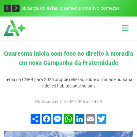
Empresário mantido como refém morre em acidente após assalto em Cerro Largo
Cobrança do estacionamento rotativo começará em 10 dias em Frederico Westphalen
Quaresma inicia com foco no direito à moradia
em nova Campanha da Fraternidade
Tema da CNBB para 2026 propõe reflexão sobre dignidade humana
e deficit habitacional no país
Publicado em 18/02/2026 às 14:09
Compartilhar
Facebook
Messenger
WhatsApp
LinkedIn
Email
Twitter