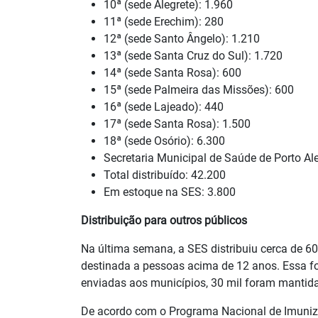
10ª (sede Alegrete): 1.960
11ª (sede Erechim): 280
12ª (sede Santo Ângelo): 1.210
13ª (sede Santa Cruz do Sul): 1.720
14ª (sede Santa Rosa): 600
15ª (sede Palmeira das Missões): 600
16ª (sede Lajeado): 440
17ª (sede Santa Rosa): 1.500
18ª (sede Osório): 6.300
Secretaria Municipal de Saúde de Porto Al
Total distribuído: 42.200
Em estoque na SES: 3.800
Distribuição para outros públicos
Na última semana, a SES distribuiu cerca de 60
destinada a pessoas acima de 12 anos. Essa fo
enviadas aos municípios, 30 mil foram mantida
De acordo com o Programa Nacional de Imunizaçõ