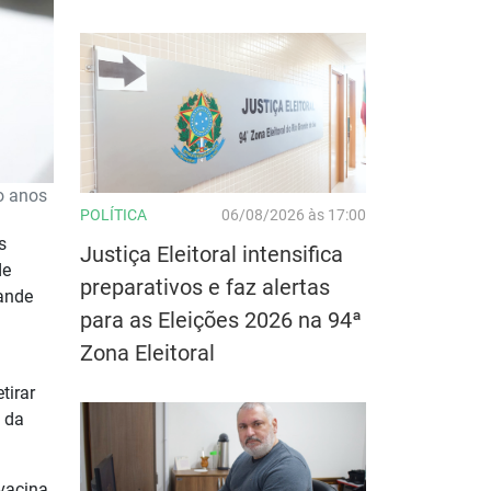
o anos
POLÍTICA
06/08/2026 às 17:00
s
Justiça Eleitoral intensifica
de
preparativos e faz alertas
rande
para as Eleições 2026 na 94ª
Zona Eleitoral
tirar
 da
vacina.