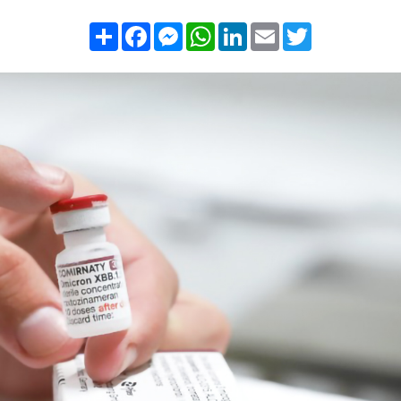
Compartilhar
Facebook
Messenger
WhatsApp
LinkedIn
Email
Twitter