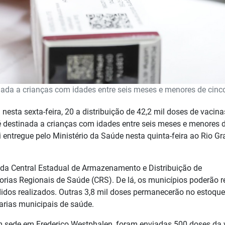
inada a crianças com idades entre seis meses e menores de cinc
esta sexta-feira, 20 a distribuição de 42,2 mil doses de vacina
 é destinada a crianças com idades entre seis meses e menores 
oi entregue pelo Ministério da Saúde nesta quinta-feira ao Rio G
 da Central Estadual de Armazenamento e Distribuição de
rias Regionais de Saúde (CRS). De lá, os municípios poderão re
idos realizados. Outras 3,8 mil doses permanecerão no estoque
arias municipais de saúde.
m sede em Frederico Westphalen, foram enviadas 500 doses da 