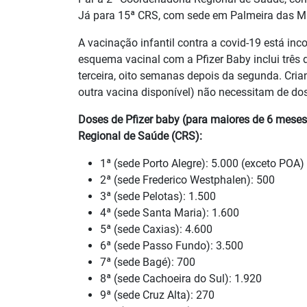
Já para 15ª CRS, com sede em Palmeira das Mi
A vacinação infantil contra a covid-19 está in
esquema vacinal com a Pfizer Baby inclui três 
terceira, oito semanas depois da segunda. Cri
outra vacina disponível) não necessitam de dos
Doses de Pfizer baby (para maiores de 6 mese
Regional de Saúde (CRS):
1ª (sede Porto Alegre): 5.000 (exceto POA)
2ª (sede Frederico Westphalen): 500
3ª (sede Pelotas): 1.500
4ª (sede Santa Maria): 1.600
5ª (sede Caxias): 4.600
6ª (sede Passo Fundo): 3.500
7ª (sede Bagé): 700
8ª (sede Cachoeira do Sul): 1.920
9ª (sede Cruz Alta): 270