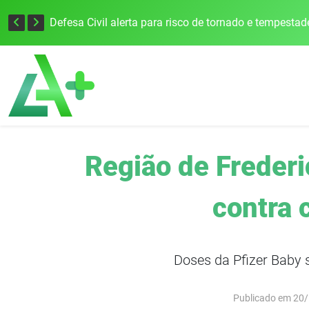
Justiça Eleitoral intensifica preparativos e faz alertas para as Eleições 2026 na 94ª Zona Eleitoral
Região de Freder
contra 
Doses da Pfizer Baby 
Publicado em 20/