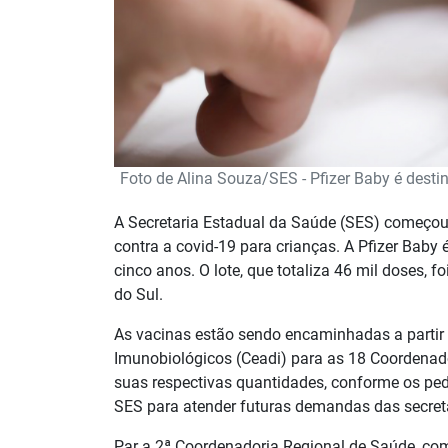
Foto de Alina Souza/SES - Pfizer Baby é dest
A Secretaria Estadual da Saúde (SES) começou n
contra a covid-19 para crianças. A Pfizer Baby
cinco anos. O lote, que totaliza 46 mil doses, f
do Sul.
As vacinas estão sendo encaminhadas a partir
Imunobiológicos (Ceadi) para as 18 Coordenado
suas respectivas quantidades, conforme os ped
SES para atender futuras demandas das secret
Par a 2ª Coordenadoria Regional de Saúde, co