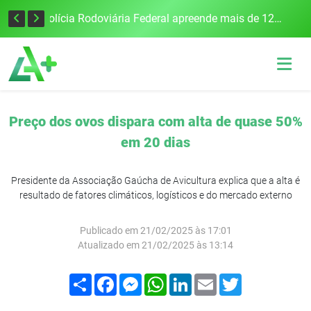
Tecnologia inovadora desenvolvida na UFSM/FW utiliza drones e IA para monitorar a qualidade da água
Polícia Rodoviária Federal apreende mais de 120 quilos de maconha na BR-386, em Frederico Westphalen
Preço dos ovos dispara com alta de quase 50%
em 20 dias
Presidente da Associação Gaúcha de Avicultura explica que a alta é
resultado de fatores climáticos, logísticos e do mercado externo
Publicado em 21/02/2025 às 17:01
Atualizado em 21/02/2025 às 13:14
Compartilhar
Facebook
Messenger
WhatsApp
LinkedIn
Email
Twitter