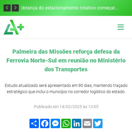
Empresário mantido como refém morre em acidente após assalto em Cerro Largo
Cobrança do estacionamento rotativo começará em 10 dias em Frederico Westphalen
Palmeira das Missões reforça defesa da
Ferrovia Norte-Sul em reunião no Ministério
dos Transportes
Estudo atualizado será apresentado em 90 dias, mantendo traçado
estratégico que inclui o município no corredor logístico do estado.
Publicado em 14/02/2025 às 13:05
Compartilhar
Facebook
Messenger
WhatsApp
LinkedIn
Email
Twitter