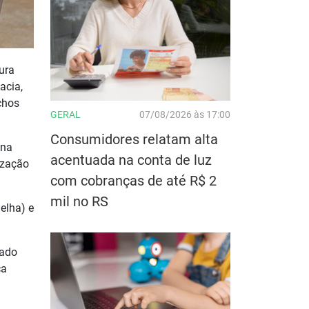
ura
acia,
chos
GERAL
07/08/2026 às 17:00
Consumidores relatam alta
 na
acentuada na conta de luz
ização
com cobranças de até R$ 2
mil no RS
elha) e
sado
ça