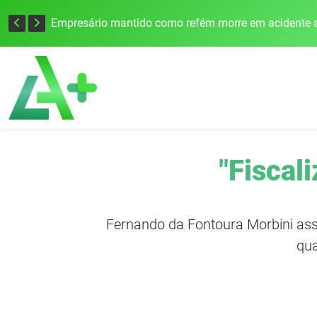
Edital para construção de ponte entre Itapiranga e Barra do Guarita deve ser lançado no segundo semestre
Empresário mantido como refém morre em acidente a
"Fiscali
Fernando da Fontoura Morbini as
qua