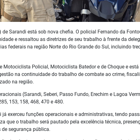
) de Sarandi está sob nova chefia. O policial Fernando da Fonto
ade e ressaltou as diretrizes de seu trabalho à frente da deleg
as federais na região Norte do Rio Grande do Sul, incluindo tre
 Motociclista Policial, Motociclista Batedor e de Choque e está
 gestão na continuidade do trabalho de combate ao crime, fiscal
zado na região.
racionais (Sarandi, Seberi, Passo Fundo, Erechim e Lagoa Verm
85, 153, 158, 468, 470 e 480.
já exerceu funções operacionais e administrativas, tendo pas
iza que o trabalho será pautado pela excelência técnica, presen
s de segurança pública.