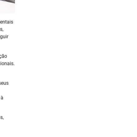
entais
s,
guir
ação
ionais.
seus
 à
s,