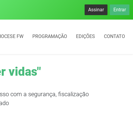
namento rotativo começará em 10 dias em Frederico Westphal
Assinar
Entrar
IOCESE FW
PROGRAMAÇÃO
EDIÇÕES
CONTATO
er vidas"
so com a segurança, fiscalização
tado