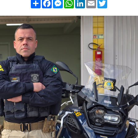
Compartilhar
Facebook
Messenger
WhatsApp
LinkedIn
Email
Twitter