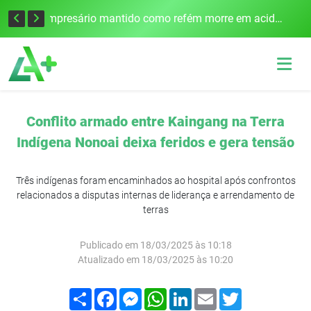
Edital para construção de ponte entre Itapiranga e Barra do Guarita deve ser lançado no segundo semestre
Empresário mantido como refém morre em acidente após assalto em Cerro Largo
Conflito armado entre Kaingang na Terra
Indígena Nonoai deixa feridos e gera tensão
Três indígenas foram encaminhados ao hospital após confrontos
relacionados a disputas internas de liderança e arrendamento de
terras
Publicado em 18/03/2025 às 10:18
Atualizado em 18/03/2025 às 10:20
Compartilhar
Facebook
Messenger
WhatsApp
LinkedIn
Email
Twitter