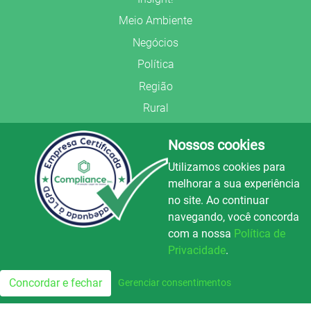
Meio Ambiente
Negócios
Política
Região
Rural
Saúde
Nossos cookies
Segurança Pública
Utilizamos cookies para
União Frederiquense
melhorar a sua experiência
no site. Ao continuar
navegando, você concorda
com a nossa
Política de
Privacidade
.
© Copyright 2022.
LA+
.
Luz e Alegria FM
100.3
Todos os direitos reservados.
Concordar e fechar
Gerenciar consentimentos
FM
Preparado no