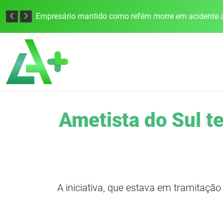
Edital para construção de ponte entre Itapiranga e Barra do Guarita deve ser lançado no segundo semestre
Empresário mantido como refém morre em acidente a
Ametista do Sul te
A iniciativa, que estava em tramitaçã