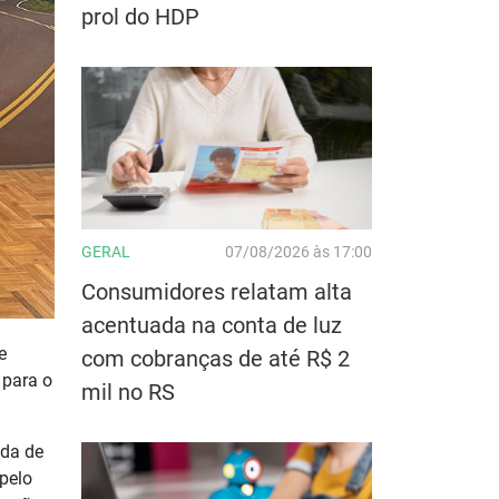
prol do HDP
GERAL
07/08/2026 às 17:00
Consumidores relatam alta
acentuada na conta de luz
e
com cobranças de até R$ 2
 para o
mil no RS
ida de
 pelo