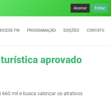
namento rotativo começará em 10 dias em Frederico Westphal
Assinar
Entrar
IOCESE FW
PROGRAMAÇÃO
EDIÇÕES
CONTATO
 turística aprovado
660 mil e busca valorizar os atrativos