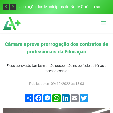
Defesa Civil alerta para risco de tornado e tempestades severas no RS entre esta quinta e sexta-feira
Associação dos Municípios do Norte Gaúcho solicita R$ 8 milhões ao Governo do Estado para reparações climáticas
Câmara aprova prorrogação dos contratos de
profissionais da Educação
Ficou aprovado também a não suspensão no período de férias e
recesso escolar
Publicado em 09/12/2022 às 13:03
Compartilhar
Facebook
Messenger
WhatsApp
LinkedIn
Email
Twitter