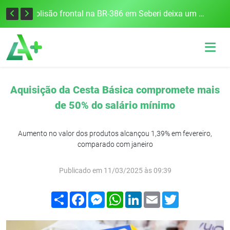
União Frederiquense vence o Gramadense fora de casa e assume a terceira posição na Divisão de Acesso
Colisão frontal na BR-386 em Seberi deixa um morto e quatro feridos
Aquisição da Cesta Básica compromete mais
de 50% do salário mínimo
Aumento no valor dos produtos alcançou 1,39% em fevereiro,
comparado com janeiro
Publicado em 11/03/2025 às 09:39
Compartilhar
Facebook
Messenger
WhatsApp
LinkedIn
Email
Twitter