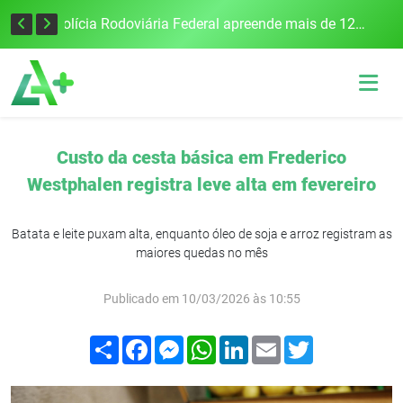
Tecnologia inovadora desenvolvida na UFSM/FW utiliza drones e IA para monitorar a qualidade da água
Polícia Rodoviária Federal apreende mais de 120 quilos de maconha na BR-386, em Frederico Westphalen
Custo da cesta básica em Frederico
Westphalen registra leve alta em fevereiro
Batata e leite puxam alta, enquanto óleo de soja e arroz registram as
maiores quedas no mês
Publicado em 10/03/2026 às 10:55
Compartilhar
Facebook
Messenger
WhatsApp
LinkedIn
Email
Twitter