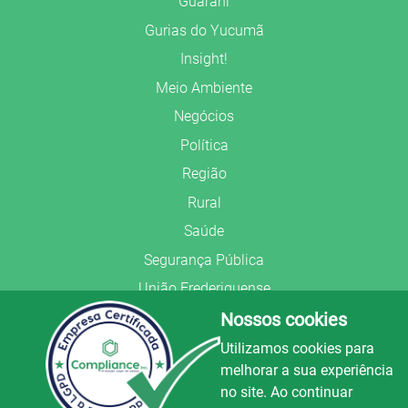
Guarani
Gurias do Yucumã
Insight!
Meio Ambiente
Negócios
Política
Região
Rural
Saúde
Segurança Pública
União Frederiquense
Nossos cookies
Utilizamos cookies para
melhorar a sua experiência
no site. Ao continuar
© Copyright 2022.
LA+
.