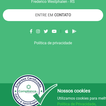
Frederico Westphalen - RS
ENTRE EM
CONTATO
|
Política de privacidade
Nossos cookies
© Copyright 2022.
LA+
.
Todos os direitos reser
Utilizamos cookies para melh
uz e Alegria FM
Rádio Avenida
Rád
106.5
89.9
Política de Privacidade
.