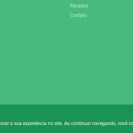
Recados
Contato
vados.
orar a sua experiência no site. Ao continuar navegando, você 
io Fortaleza
Rádio Ametista
Rá
88.5
101.7