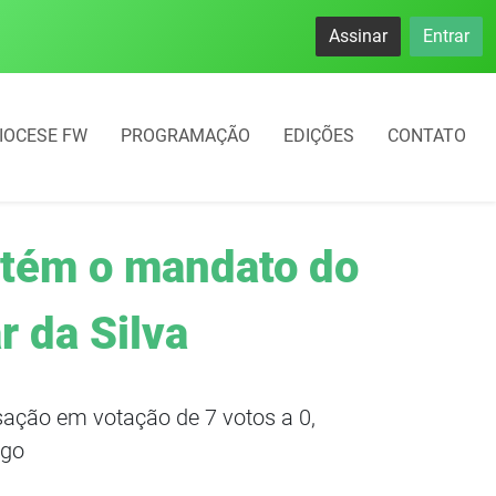
namento rotativo começará em 10 dias em Frederico Westphal
Assinar
Entrar
IOCESE FW
PROGRAMAÇÃO
EDIÇÕES
CONTATO
tém o mandato do
r da Silva
ssação em votação de 7 votos a 0,
rgo