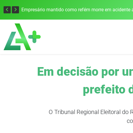
Edital para construção de ponte entre Itapiranga e Barra do Guarita deve ser lançado no segundo semestre
Empresário mantido como refém morre em acidente a
Em decisão por 
prefeito 
O Tribunal Regional Eleitoral do
co