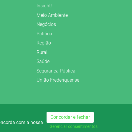
Insight!
Meio Ambiente
Negócios
Política
Região
Rural
Saúde
Segurança Pública
União Frederiquense
Preparado no
Concordar e fechar
concorda com a nossa
dio Palmeira FM
Rádio Palmeira AM
740
Gerenciar consentimentos