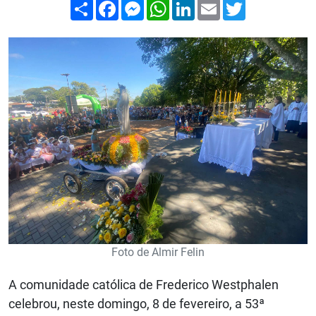
Compartilhar
Facebook
Messenger
WhatsApp
LinkedIn
Email
Twitter
Foto de Almir Felin
A comunidade católica de Frederico Westphalen
celebrou, neste domingo, 8 de fevereiro, a 53ª