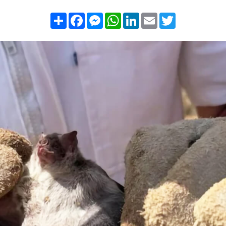
Compartilhar
Facebook
Messenger
WhatsApp
LinkedIn
Email
Twitter