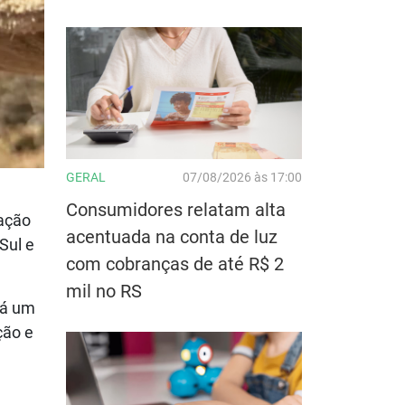
GERAL
07/08/2026 às 17:00
Consumidores relatam alta
gação
acentuada na conta de luz
Sul e
com cobranças de até R$ 2
mil no RS
há um
ção e