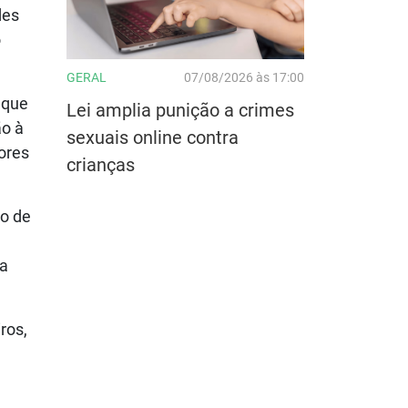
des
o
GERAL
07/08/2026 às 17:00
 que
Lei amplia punição a crimes
ão à
sexuais online contra
ores
crianças
o de
 a
ros,