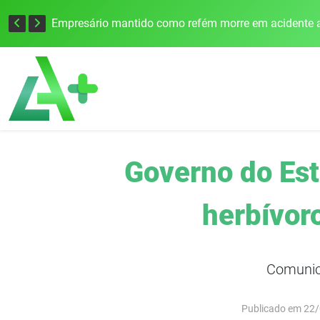
Edital para construção de ponte entre Itapiranga e Barra do Guarita deve ser lançado no segundo semestre
Empresário mantido como refém morre em acidente a
Governo do Esta
herbívor
Comunic
Publicado em 22/