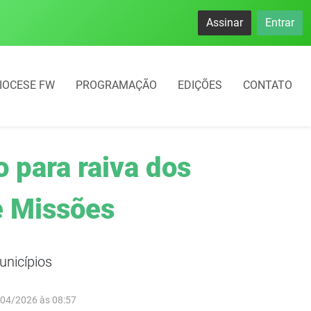
namento rotativo começará em 10 dias em Frederico Westphal
Assinar
Entrar
IOCESE FW
PROGRAMAÇÃO
EDIÇÕES
CONTATO
o para raiva dos
e Missões
nicípios
/04/2026 às 08:57