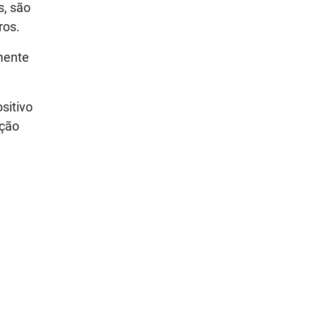
s, são
ros.
mente
sitivo
ução