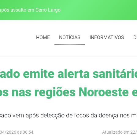
pós assalto em Cerro Largo
Cobrança do estacio
HOME
NOTÍCIAS
INFORMATIVOS
D
do emite alerta sanitári
os nas regiões Noroeste 
ado vem após detecção de focos da doença nos mu
04/2026 às 08:54
Atualizado em 22