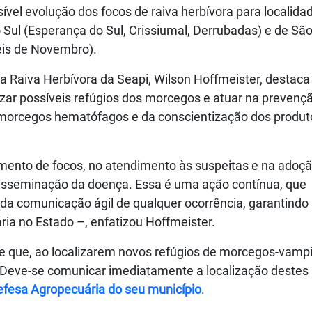
sível evolução dos focos de raiva herbívora para localida
 Sul (Esperança do Sul, Crissiumal, Derrubadas) e de Sã
eis de Novembro).
 Raiva Herbívora da Seapi, Wilson Hoffmeister, destaca
izar possíveis refúgios dos morcegos e atuar na prevenç
s morcegos hematófagos e da conscientização dos produt
ento de focos, no atendimento às suspeitas e na adoçã
 disseminação da doença. Essa é uma ação contínua, que
da comunicação ágil de qualquer ocorrência, garantindo
ria no Estado –, enfatizou Hoffmeister.
de que, ao localizarem novos refúgios de morcegos-vampi
. Deve-se comunicar imediatamente a localização destes
Defesa Agropecuária do seu município
.