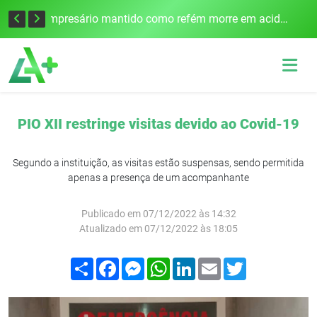
Edital para construção de ponte entre Itapiranga e Barra do Guarita deve ser lançado no segundo semestre
Empresário mantido como refém morre em acidente após assalto em Cerro Largo
PIO XII restringe visitas devido ao Covid-19
Segundo a instituição, as visitas estão suspensas, sendo permitida
apenas a presença de um acompanhante
Publicado em 07/12/2022 às 14:32
Atualizado em 07/12/2022 às 18:05
Compartilhar
Facebook
Messenger
WhatsApp
LinkedIn
Email
Twitter