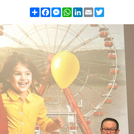
Compartilhar
Facebook
Messenger
WhatsApp
LinkedIn
Email
Twitter