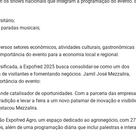
m os shows nacionais que integram a programação do evento. E
sitário;
 paradas musicais;
iversos setores econômicos, atividades culturais, gastronômicas 
mportância do evento para a economia local e regional.
sificada, a Expofred 2025 busca consolidar-se como um dos
s de visitantes e fomentando negócios. Jamil José Mezzalira,
ortância do evento:
ande catalisador de oportunidades. Com a parceria das empresa
dição e levar a feira a um novo patamar de inovação e visibil
stacou Mezzalira.
o Expofred Agro, um espaço dedicado ao agronegócio, com 27
s, além de uma programação diária que inclui palestras e inter