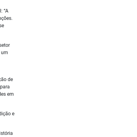
: “A
nções.
se
setor
r um
ção de
 para
ades em
dição e
stória