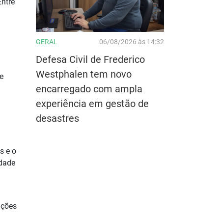
ntre
GERAL
06/08/2026 às 14:32
Defesa Civil de Frederico
Westphalen tem novo
e
encarregado com ampla
experiência em gestão de
desastres
s e o
idade
ações