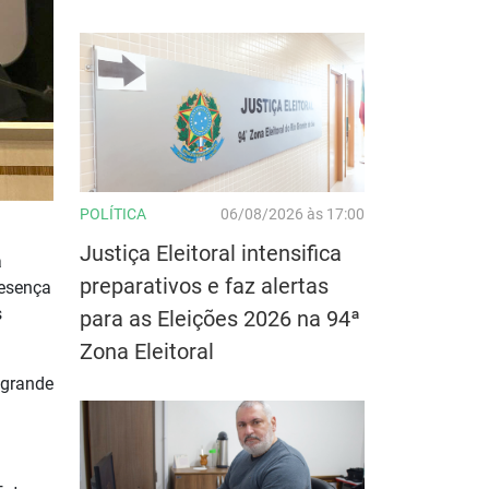
POLÍTICA
06/08/2026 às 17:00
Justiça Eleitoral intensifica
a
preparativos e faz alertas
resença
s
para as Eleições 2026 na 94ª
Zona Eleitoral
 grande