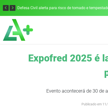
Justiça Eleitoral intensifica preparativos e faz alertas para as Eleições 2026 na 94ª Zona Eleitoral
Expofred 2025 é l
Evento acontecerá de 30 de ab
Publicado em 11/