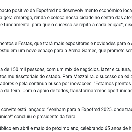
pacto positivo da Expofred no desenvolvimento econômico local
la gera emprego, renda e coloca nossa cidade no centro das ate
 fundamental para que o sucesso se repita a cada edição”, dis
entos e Festas, que trará mais expositores e novidades para o 
vestiu em um novo espaço para a Arena Games, que promete se
ca de 150 mil pessoas, com um mix de negócios, lazer e cultura,
os multissetoriais do estado. Para Mezzalira, o sucesso da edi
nadores e pela contínua busca por inovações: “Estamos prontos
ia da feira. Com o apoio de todos, transformaremos oportunid
 convite está lançado: “Venham para a Expofred 2025, onde tra
ica!” concluiu o presidente da feira.
úblico em abril e maio do próximo ano, celebrando 65 anos de hi