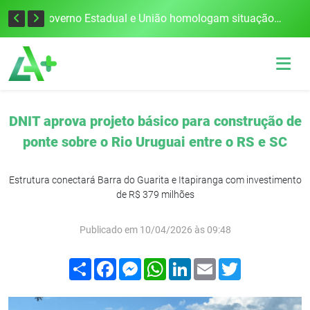
Defesa Civil alerta para risco de tornado e tempestades severas no RS entre esta quinta e sexta-feira
Governo Estadual e União homologam situação de emergência em Frederico Westphalen após vendaval
DNIT aprova projeto básico para construção de
ponte sobre o Rio Uruguai entre o RS e SC
Estrutura conectará Barra do Guarita e Itapiranga com investimento
de R$ 379 milhões
Publicado em 10/04/2026 às 09:48
Compartilhar
Facebook
Messenger
WhatsApp
LinkedIn
Email
Twitter