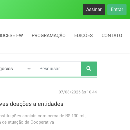
namento rotativo começará em 10 dias em Frederico Westphal
Assinar
Entrar
IOCESE FW
PROGRAMAÇÃO
EDIÇÕES
CONTATO
07/08/2026 às 10:44
ovas doações a entidades
tituições sociais com cerca de R$ 130 mil,
a de atuação da Cooperativa