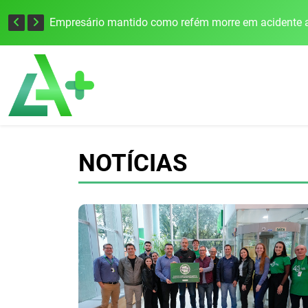
Edital para construção de ponte entre Itapiranga e Barra do Guarita deve ser lançado no segundo semestre
Empresário mantido como refém morre em acidente a
NOTÍCIAS