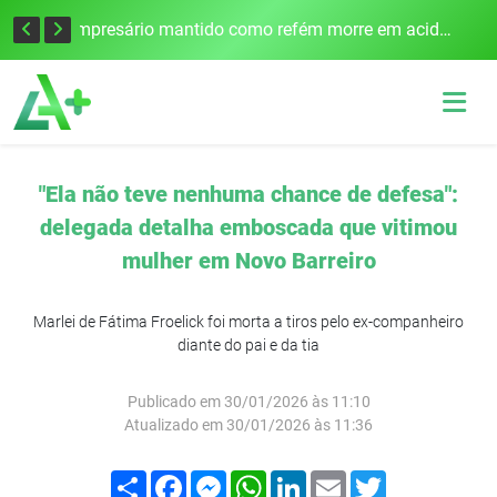
Edital para construção de ponte entre Itapiranga e Barra do Guarita deve ser lançado no segundo semestre
Empresário mantido como refém morre em acidente após assalto em Cerro Largo
"Ela não teve nenhuma chance de defesa":
delegada detalha emboscada que vitimou
mulher em Novo Barreiro
Marlei de Fátima Froelick foi morta a tiros pelo ex-companheiro
diante do pai e da tia
Publicado em 30/01/2026 às 11:10
Atualizado em 30/01/2026 às 11:36
Compartilhar
Facebook
Messenger
WhatsApp
LinkedIn
Email
Twitter