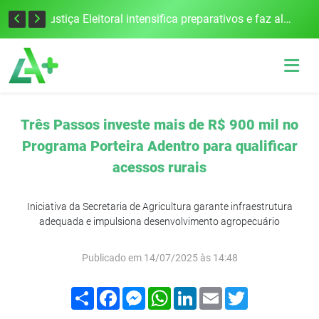
Cobrança do estacionamento rotativo começará em 10 dias em Frederico Westphalen
Justiça Eleitoral intensifica preparativos e faz alertas para as Eleições 2026 na 94ª Zona Eleitoral
Três Passos investe mais de R$ 900 mil no
Programa Porteira Adentro para qualificar
acessos rurais
Iniciativa da Secretaria de Agricultura garante infraestrutura
adequada e impulsiona desenvolvimento agropecuário
Publicado em 14/07/2025 às 14:48
Compartilhar
Facebook
Messenger
WhatsApp
LinkedIn
Email
Twitter