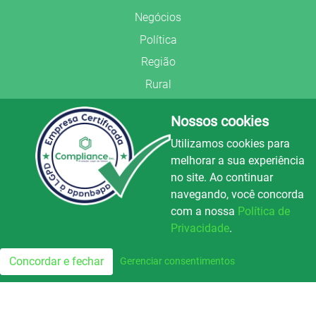
Negócios
Política
Região
Rural
Saúde
Nossos cookies
Segurança Pública
Utilizamos cookies para
União Frederiquense
melhorar a sua experiência
no site. Ao continuar
navegando, você concorda
com a nossa
Política de
Privacidade
.
© Copyright 2022.
LA+
.
Luz e Alegria FM
100.3
Todos os direitos reservados.
Concordar e fechar
Gerenciar consentimentos
FM
Preparado no