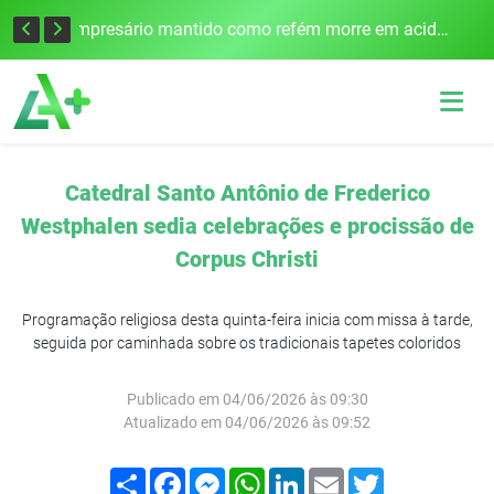
Edital para construção de ponte entre Itapiranga e Barra do Guarita deve ser lançado no segundo semestre
Empresário mantido como refém morre em acidente após assalto em Cerro Largo
Catedral Santo Antônio de Frederico
Westphalen sedia celebrações e procissão de
Corpus Christi
Programação religiosa desta quinta-feira inicia com missa à tarde,
seguida por caminhada sobre os tradicionais tapetes coloridos
Publicado em 04/06/2026 às 09:30
Atualizado em 04/06/2026 às 09:52
Compartilhar
Facebook
Messenger
WhatsApp
LinkedIn
Email
Twitter