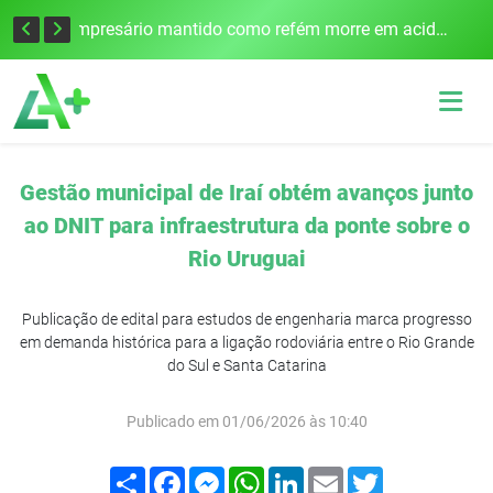
Edital para construção de ponte entre Itapiranga e Barra do Guarita deve ser lançado no segundo semestre
Empresário mantido como refém morre em acidente após assalto em Cerro Largo
Gestão municipal de Iraí obtém avanços junto
ao DNIT para infraestrutura da ponte sobre o
Rio Uruguai
Publicação de edital para estudos de engenharia marca progresso
em demanda histórica para a ligação rodoviária entre o Rio Grande
do Sul e Santa Catarina
Publicado em 01/06/2026 às 10:40
Compartilhar
Facebook
Messenger
WhatsApp
LinkedIn
Email
Twitter