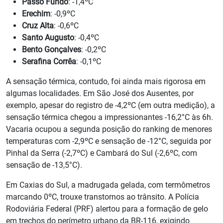
Passo Fundo
: -1,4ºC
Erechim
: -0,9ºC
Cruz Alta
: -0,6ºC
Santo Augusto
: -0,4ºC
Bento Gonçalves
: -0,2ºC
Serafina Corrêa
: -0,1ºC
A sensação térmica, contudo, foi ainda mais rigorosa em
algumas localidades. Em São José dos Ausentes, por
exemplo, apesar do registro de -4,2ºC (em outra medição), a
sensação térmica chegou a impressionantes -16,2°C às 6h.
Vacaria ocupou a segunda posição do ranking de menores
temperaturas com -2,9ºC e sensação de -12°C, seguida por
Pinhal da Serra (-2,7ºC) e Cambará do Sul (-2,6ºC, com
sensação de -13,5°C).
Em Caxias do Sul, a madrugada gelada, com termômetros
marcando 0ºC, trouxe transtornos ao trânsito. A Polícia
Rodoviária Federal (PRF) alertou para a formação de gelo
em trechos do perímetro urbano da BR-116, exigindo