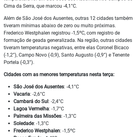
Cima da Serra, que marcou -4,1°C.
Além de São José dos Ausentes, outras 12 cidades também
tiveram mínimas abaixo de zero ou muito próximas.
Frederico Westphalen registrou -1,5ºC, com registro de
formação de geada generalizada. Na região, outras cidades
tiveram temperaturas negativas, entre elas Coronel Bicaco
(-1,2°), Campo Novo (-0,9), Santo Augusto (-0,9°) e Tenente
Portela (-0,3°).
Cidades com as menores temperaturas nesta terça:
São José dos Ausentes
: -4,1°C
Vacaria
: -2,6°C
Cambará do Sul
: -2,4°C
Lagoa Vermelha
: -1,7°C
Palmeira das Missões
: -1,3°C
Soledade
: -1,3°C
Frederico Westphalen
: -1,5ºC