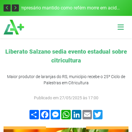
Edital para construção de ponte entre Itapiranga e Barra do Guarita deve ser lançado no segundo semestre
Empresário mantido como refém morre em acidente após assalto em Cerro Largo
Liberato Salzano sedia evento estadual sobre
citricultura
Maior produtor de laranjas do RS, município recebe o 25º Ciclo de
Palestras em Citricultura
Publicado em 27/05/2025 às 17:00
Compartilhar
Facebook
Messenger
WhatsApp
LinkedIn
Email
Twitter