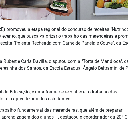
) promoveu a etapa regional do concurso de receitas "Nutrind
O evento, que busca valorizar o trabalho das merendeiras e pro
eceita "Polenta Recheada com Carne de Panela e Couve", da Es
a Rubert e Carla Davilla, disputou com a "Torta de Mandioca", d
eresinha dos Santos, da Escola Estadual Ângelo Beltramin, de P
al da Educação, é uma forma de reconhecer o trabalho das
tar e o aprendizado dos estudantes.
trabalho fundamental das merendeiras, que além de preparar
 a aprendizagem dos alunos –, destacou o coordenador da 20ª C