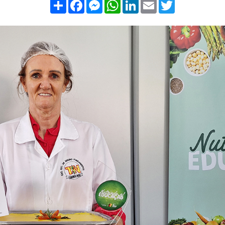
Compartilhar
Facebook
Messenger
WhatsApp
LinkedIn
Email
Twitter