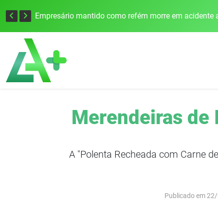
Edital para construção de ponte entre Itapiranga e Barra do Guarita deve ser lançado no segundo semestre
Empresário mantido como refém morre em acidente a
Merendeiras de I
A "Polenta Recheada com Carne de 
Publicado em 22/