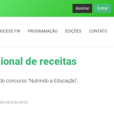
namento rotativo começará em 10 dias em Frederico Westphal
Assinar
Entrar
IOCESE FW
PROGRAMAÇÃO
EDIÇÕES
CONTATO
ional de receitas
do concurso "Nutrindo a Educação",
/09/2025 às 08:23