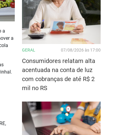
o a
mover a
cola
GERAL
07/08/2026 às 17:00
Consumidores relatam alta
as
acentuada na conta de luz
inhal.
com cobranças de até R$ 2
mil no RS
RE,