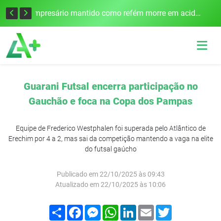
Edital para construção de ponte entre Itapiranga e Barra do Guarita deve ser lançado no segundo semestre
Empresário mantido como refém morre em acidente após assalto em Cerro Largo
Guarani Futsal encerra participação no
Gauchão e foca na Copa dos Pampas
Equipe de Frederico Westphalen foi superada pelo Atlântico de
Erechim por 4 a 2, mas sai da competição mantendo a vaga na elite
do futsal gaúcho
Publicado em 22/10/2025 às 09:43
Atualizado em 22/10/2025 às 10:06
Compartilhar
Facebook
Messenger
WhatsApp
LinkedIn
Email
Twitter