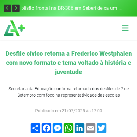
União Frederiquense vence o Gramadense fora de casa e assume a terceira posição na Divisão de Acesso
Colisão frontal na BR-386 em Seberi deixa um morto e quatro feridos
Desfile cívico retorna a Frederico Westphalen
com novo formato e tema voltado à história e
juventude
Secretaria da Educação confirma retomada dos desfiles de 7 de
Setembro com foco na representatividade das escolas
Publicado em 21/07/2025 às 17:00
Compartilhar
Facebook
Messenger
WhatsApp
LinkedIn
Email
Twitter