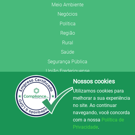
Meio Ambiente
Negócios
Política
Região
Rural
Saúde
Segurança Pública
União Frederiquense
Nossos cookies
Utilizamos cookies para
melhorar a sua experiência
no site. Ao continuar
© Copyright 2022.
LA+
.
navegando, você concorda
Todos os direitos reservados.
com a nossa
Política de
Preparado no
Privacidade
.
Luz e Alegria FM