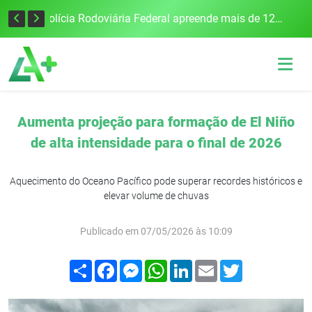
Tecnologia inovadora desenvolvida na UFSM/FW utiliza drones e IA para monitorar a qualidade da água
Polícia Rodoviária Federal apreende mais de 120 quilos de maconha na BR-386, em Frederico Westphalen
Aumenta projeção para formação de El Niño
de alta intensidade para o final de 2026
Aquecimento do Oceano Pacífico pode superar recordes históricos e
elevar volume de chuvas
Publicado em 07/05/2026 às 10:09
Compartilhar
Facebook
Messenger
WhatsApp
LinkedIn
Email
Twitter