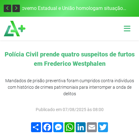
Defesa Civil alerta para risco de tornado e tempestades severas no RS entre esta quinta e sexta-feira
Governo Estadual e União homologam situação de emergência em Frederico Westphalen após vendaval
Polícia Civil prende quatro suspeitos de furtos
em Frederico Westphalen
Mandados de prisão preventiva foram cumpridos contra indivíduos
com histórico de crimes patrimoniais para interromper a onda de
delitos
Publicado em 07/08/2025 às 08:00
Compartilhar
Facebook
Messenger
WhatsApp
LinkedIn
Email
Twitter