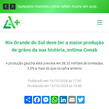
Edital para construção de ponte entre Itapiranga e Barra do Guarita deve ser lançado no segundo semestre
Empresário mantido como refém morre em acidente após assalto em Cerro Largo
Rio Grande do Sul deve ter a maior produção
de grãos da sua história, estima Conab
A produção gaúcha está prevista em 38,35 milhões de toneladas,
3,3% a mais do que na safra anterior
Publicado em 15/10/2024 às 17:00
Atualizado em 15/10/2024 às 13:45
Compartilhar
Facebook
Messenger
WhatsApp
LinkedIn
Email
Twitter