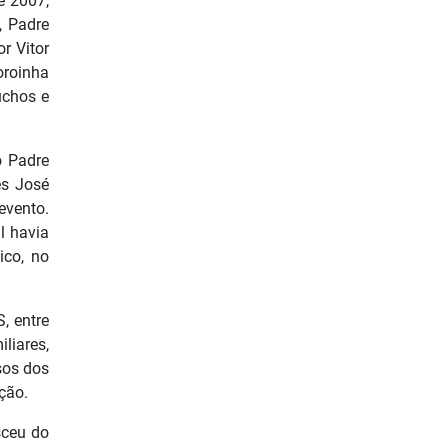
e 2007,
, Padre
r Vitor
oroinha
úchos e
o Padre
ês José
evento.
l havia
ico, no
, entre
liares,
sos dos
ção.
sceu do