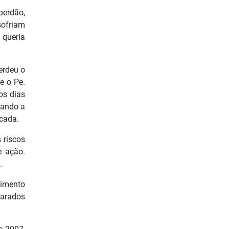
perdão,
sofriam
 queria
erdeu o
e o Pe.
os dias
gando a
cada.
 riscos
e ação.
.
ecimento
larados