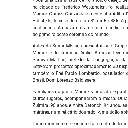
Após uma caminhada de 40 anos, o desejo de fi
na cidade de Frederico Westphalen, foi reali
Manuel Gomes Gonzalez e o coroinha Adílio D
Batistella, localizado no km 32 da BR-386. A p
beatificado. A chuva da tarde não impediu a 
do primeiro beato coroinha do mundo.
Antes da Santa Missa, apresentou-se o Grupo 
Manuel e do Coroinha Adílio. A missa teve u
Saraiva Martins, prefeito da Congregação da
Estiveram presentes aproximadamente 30 bispo
também o Frei Paolo Lombardo, postulador d
Brasil, Dom Lorenzo Baldissera.
Familiares do padre Manuel vindos da Espanha
outros lugares, acompanharam a missa. Duran
Zulmira, 96 anos, e Anita Daronch, 94 anos, a
mártires, num relicário dourado. A multidão a
Outro momento de encanto foi no ato de leitu