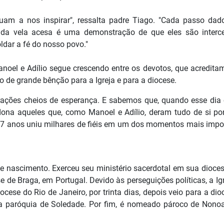
uam a nos inspirar", ressalta padre Tiago. "Cada passo dad
cada vela acesa é uma demonstração de que eles são interc
dar a fé do nosso povo."
noel e Adílio segue crescendo entre os devotos, que acredita
e grande bênção para a Igreja e para a diocese.
ções cheios de esperança. E sabemos que, quando esse dia 
na aqueles que, como Manoel e Adílio, deram tudo de si por
17 anos uniu milhares de fiéis em um dos momentos mais impo
nascimento. Exerceu seu ministério sacerdotal em sua dioces
 de Braga, em Portugal. Devido às perseguições políticas, a Ig
ocese do Rio de Janeiro, por trinta dias, depois veio para a dio
na paróquia de Soledade. Por fim, é nomeado pároco de Nonoa