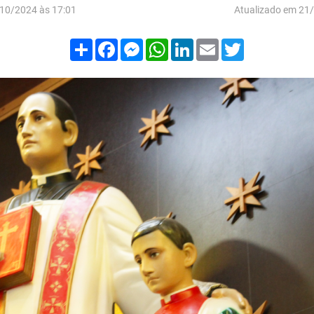
10/2024 às 17:01
Atualizado em 21
Compartilhar
Facebook
Messenger
WhatsApp
LinkedIn
Email
Twitter