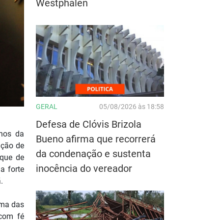
Westphalen
GERAL
05/08/2026 às 18:58
Defesa de Clóvis Brizola
anos da
Bueno afirma que recorrerá
ação de
da condenação e sustenta
rque de
inocência do vereador
a forte
.
uma das
 com fé