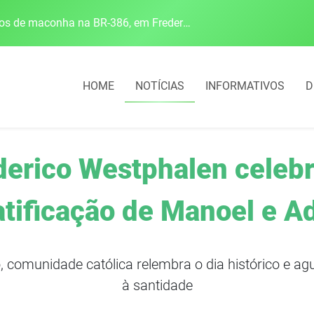
Polícia Rodoviária Federal apreende mais de 120 quilos de maconha na BR-386, em Frederico Westphalen
HOME
NOTÍCIAS
INFORMATIVOS
D
derico Westphalen celebr
tificação de Manoel e Ad
comunidade católica relembra o dia histórico e agu
à santidade