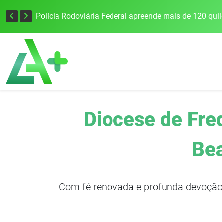
Tecnologia inovadora desenvolvida na UFSM/FW utiliza drones e IA para monitorar a qualidade da água
Diocese de Fre
Bea
Com fé renovada e profunda devoção, 