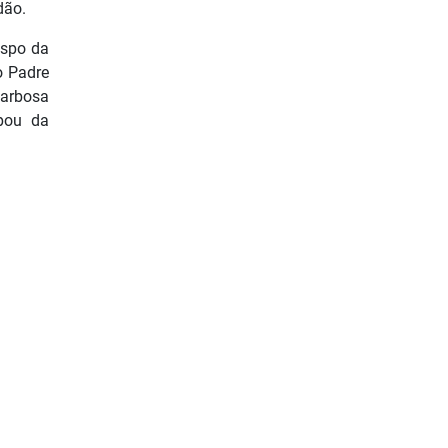
dão.
ispo da
o Padre
Barbosa
pou da