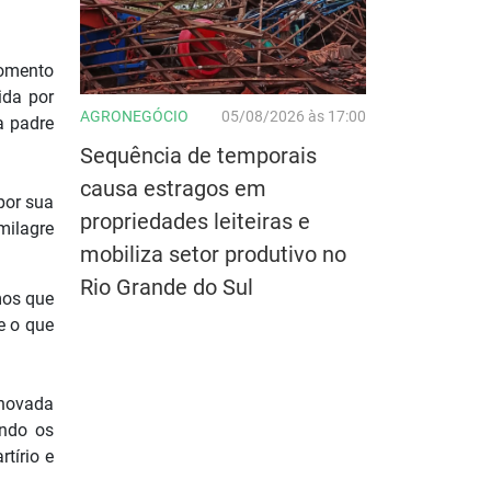
momento
ida por
AGRONEGÓCIO
05/08/2026 às 17:00
a padre
Sequência de temporais
causa estragos em
por sua
propriedades leiteiras e
milagre
mobiliza setor produtivo no
Rio Grande do Sul
mos que
e o que
enovada
indo os
tírio e