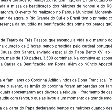
éis e devotos foi realizado. No domingo, dia 21 de outubro d
zada a missa de beatificação dos Mártires de Nonoai e do RS
aronch. O evento foi realizado no Parque Municipal Monsenho
artir de agora, o Rio Grande do Sul e o Brasil têm o primeiro c
presença da multidão na beatificação dos primeiros beatos ga
de Teatro de Três Passos, que encenou a vida e o martírio d
ma duração de 2 horas, sendo presidida pelo cardeal portugu
 Causa dos Santos, enviado especial do Papa Bento XVI ao 
s, mais de 100 padres, 3.500 coroinhas. Na comitiva episcopa
a Causa da Beatificação, em Roma, além do Núncio Apostól
 e familiares do Coroinha Adílio vindos de Dona Francisca–RS
te o evento, as irmãs do coroinha foram amparadas por fami
s quais apresentaram aos devotos a relíquia — fragmento de os
plaudiu com fervor, o que as levou a um momento de grande emo
ra da carta do Papa declarando beatos os mártires quando de