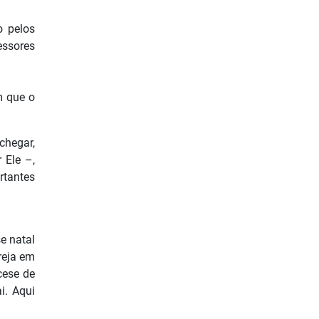
o pelos
essores
m que o
chegar,
 Ele –,
rtantes
e natal
reja em
cese de
i. Aqui