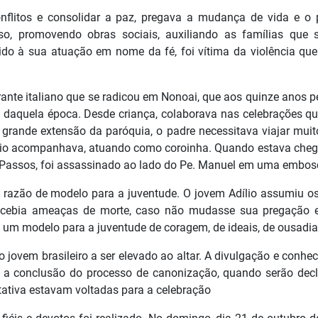
nflitos e consolidar a paz, pregava a mudança de vida e o 
so, promovendo obras sociais, auxiliando as famílias que 
ido à sua atuação em nome da fé, foi vítima da violência que
rante italiano que se radicou em Nonoai, que aos quinze anos p
s daquela época. Desde criança, colaborava nas celebrações qu
grande extensão da paróquia, o padre necessitava viajar muit
lio acompanhava, atuando como coroinha. Quando estava che
 Passos, foi assassinado ao lado do Pe. Manuel em uma embos
 razão de modelo para a juventude. O jovem Adílio assumiu os
recebia ameaças de morte, caso não mudasse sua pregação 
se um modelo para a juventude de coragem, de ideais, de ousadia
iro jovem brasileiro a ser elevado ao altar. A divulgação e conh
a a conclusão do processo de canonização, quando serão dec
tativa estavam voltadas para a celebração