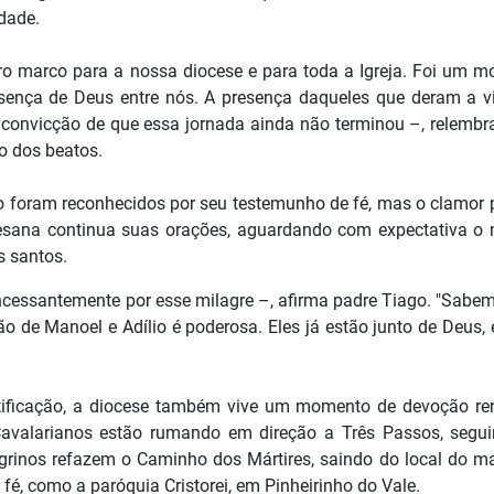
idade.
iro marco para a nossa diocese e para toda a Igreja. Foi um 
sença de Deus entre nós. A presença daqueles que deram a v
a convicção de que essa jornada ainda não terminou –, relembr
o dos beatos.
io foram reconhecidos por seu testemunho de fé, mas o clamor 
sana continua suas orações, aguardando com expectativa o 
 santos.
ncessantemente por esse milagre –, afirma padre Tiago. "Sabe
são de Manoel e Adílio é poderosa. Eles já estão junto de Deus, 
tificação, a diocese também vive um momento de devoção r
avalarianos estão rumando em direção a Três Passos, segu
rinos refazem o Caminho dos Mártires, saindo do local do mar
fé, como a paróquia Cristorei, em Pinheirinho do Vale.