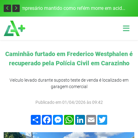
Edital para construção de ponte entre Itapiranga e Barra do Guarita deve ser lançado no segundo semestre
Empresário mantido como refém morre em acidente após assalto em Cerro Largo
Caminhão furtado em Frederico Westphalen é
recuperado pela Polícia Civil em Carazinho
Veículo levado durante suposto teste de venda é localizado em
garagem comercial
Publicado em 01/04/2026 às 09:42
Compartilhar
Facebook
Messenger
WhatsApp
LinkedIn
Email
Twitter