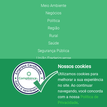
Meio Ambiente
Negócios
Política
Região
Rural
Saúde
Segurança Pública
União Frederiquense
Nossos cookies
Utilizamos cookies para
melhorar a sua experiência
no site. Ao continuar
© Copyright 2022.
LA+
.
navegando, você concorda
Todos os direitos reservados.
com a nossa
Política de
Preparado no
Privacidade
.