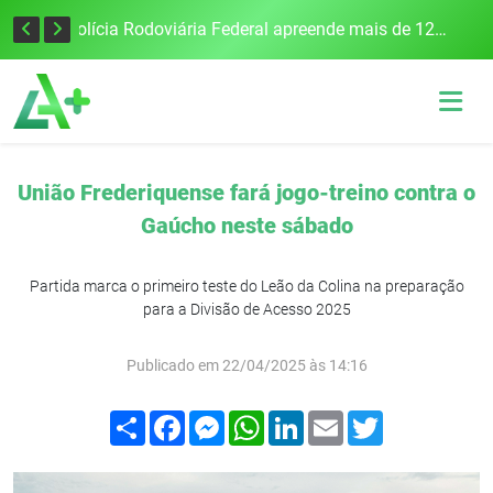
Tecnologia inovadora desenvolvida na UFSM/FW utiliza drones e IA para monitorar a qualidade da água
Polícia Rodoviária Federal apreende mais de 120 quilos de maconha na BR-386, em Frederico Westphalen
União Frederiquense fará jogo-treino contra o
Gaúcho neste sábado
Partida marca o primeiro teste do Leão da Colina na preparação
para a Divisão de Acesso 2025
Publicado em 22/04/2025 às 14:16
Compartilhar
Facebook
Messenger
WhatsApp
LinkedIn
Email
Twitter