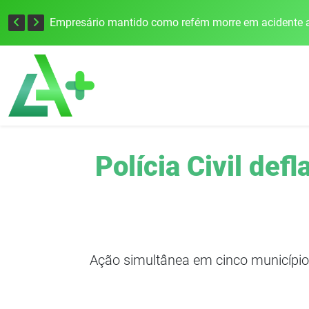
Edital para construção de ponte entre Itapiranga e Barra do Guarita deve ser lançado no segundo semestre
Empresário mantido como refém morre em acidente a
Polícia Civil def
Ação simultânea em cinco municípios