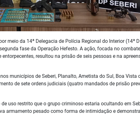
por meio da 14ª Delegacia de Polícia Regional do Interior (14ª D
a segunda fase da Operação Hefesto. A ação, focada no combate
 entorpecentes, resultou na prisão de seis pessoas e na apreen
os municípios de Seberi, Planalto, Ametista do Sul, Boa Vista 
ento de sete ordens judiciais (quatro mandados de prisão prev
de uso restrito que o grupo criminoso estaria ocultando em Seb
lizava armamento pesado como forma de intimidação e demonstr