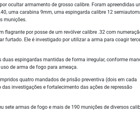
e por ocultar armamento de grosso calibre. Foram apreendidas 
e .40, uma carabina 9mm, uma espingarda calibre 12 semiautomá
as munições.
flagrante por posse de um revólver calibre .32 com numeraçã
r furtado. Ele é investigado por utilizar a arma para coagir terce
 duas espingardas mantidas de forma irregular, conforme ma
e uso de arma de fogo para ameaça.
mpridos quatro mandados de prisão preventiva (dois em cada
das investigações e fortalecimento das ações de repressão
eu sete armas de fogo e mais de 190 munições de diversos calib