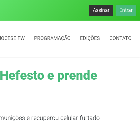
namento rotativo começará em 10 dias em Frederico Westphal
Assinar
Entrar
IOCESE FW
PROGRAMAÇÃO
EDIÇÕES
CONTATO
o Hefesto e prende
munições e recuperou celular furtado