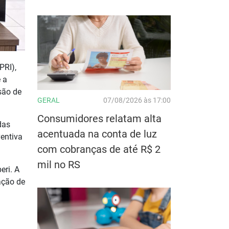
PRI),
 a
são de
GERAL
07/08/2026 às 17:00
Consumidores relatam alta
das
acentuada na conta de luz
entiva
com cobranças de até R$ 2
mil no RS
eri. A
ação de