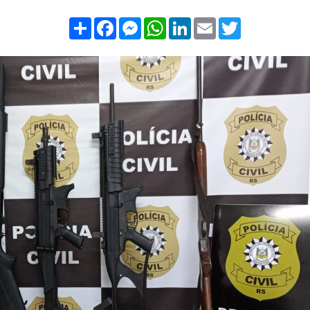
Compartilhar
Facebook
Messenger
WhatsApp
LinkedIn
Email
Twitter