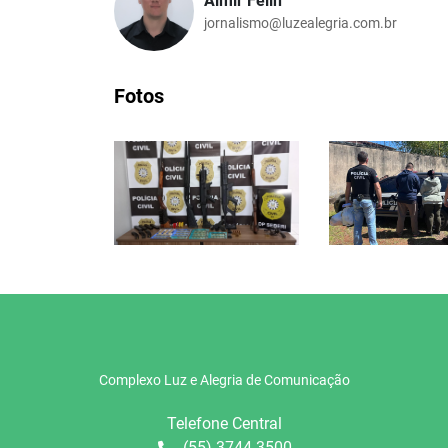
Almir Felin
jornalismo@luzealegria.com.br
Fotos
Complexo Luz e Alegria de Comunicação
Telefone Central
(55) 3744 3500