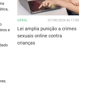
uma
tica,
GERAL
07/08/2026 às 17:00
o
Lei amplia punição a crimes
iros e
sexuais online contra
crianças
ndado
res.