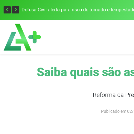
Justiça Eleitoral intensifica preparativos e faz alertas para as Eleições 2026 na 94ª Zona Eleitoral
Saiba quais são a
Reforma da Prev
Publicado em 02/