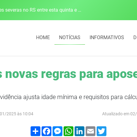
Defesa Civil alerta para risco de tornado e tempestades severas no RS entre esta quinta e sexta-feira
HOME
NOTÍCIAS
INFORMATIVOS
D
s novas regras para apo
idência ajusta idade mínima e requisitos para cálcu
01/2025 às 10:04
Atualizado em 02
Compartilhar
Facebook
Messenger
WhatsApp
LinkedIn
Email
Twitter