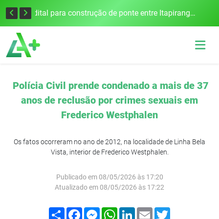
Colisão frontal na BR-386 em Seberi deixa um morto e quatro feridos
Edital para construção de ponte entre Itapiranga e Barra do Guarita deve ser lançado no segundo semestre
Polícia Civil prende condenado a mais de 37
anos de reclusão por crimes sexuais em
Frederico Westphalen
Os fatos ocorreram no ano de 2012, na localidade de Linha Bela
Vista, interior de Frederico Westphalen.
Publicado em 08/05/2026 às 17:20
Atualizado em 08/05/2026 às 17:22
Compartilhar
Facebook
Messenger
WhatsApp
LinkedIn
Email
Twitter