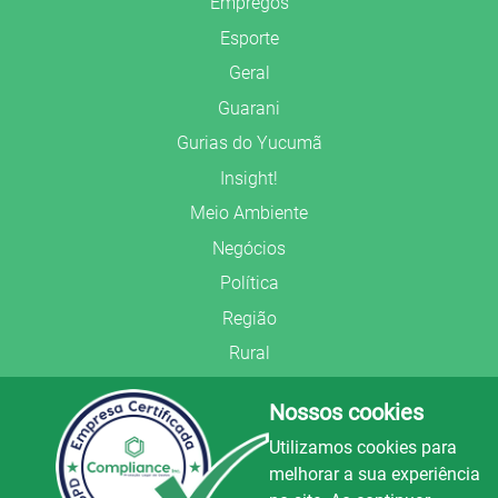
Empregos
Esporte
Geral
Guarani
Gurias do Yucumã
Insight!
Meio Ambiente
Negócios
Política
Região
Rural
Saúde
Nossos cookies
Segurança Pública
Utilizamos cookies para
União Frederiquense
melhorar a sua experiência