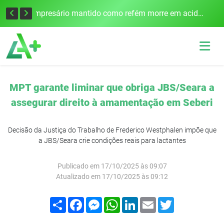
Edital para construção de ponte entre Itapiranga e Barra do Guarita deve ser lançado no segundo semestre
Empresário mantido como refém morre em acidente após assalto em Cerro Largo
MPT garante liminar que obriga JBS/Seara a
assegurar direito à amamentação em Seberi
Decisão da Justiça do Trabalho de Frederico Westphalen impõe que
a JBS/Seara crie condições reais para lactantes
Publicado em 17/10/2025 às 09:07
Atualizado em 17/10/2025 às 09:12
Compartilhar
Facebook
Messenger
WhatsApp
LinkedIn
Email
Twitter