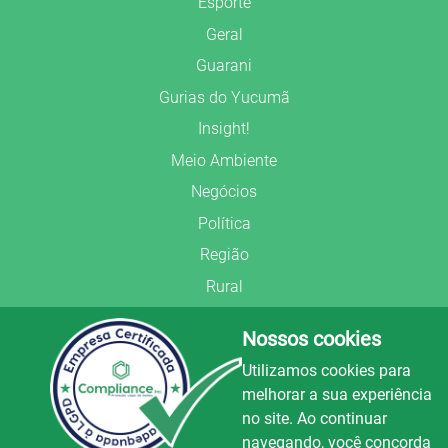
Esporte
Geral
Guarani
Gurias do Yucumã
Insight!
Meio Ambiente
Negócios
Política
Região
Rural
Saúde
Nossos cookies
Segurança Pública
Utilizamos cookies para
União Frederiquense
melhorar a sua experiência
no site. Ao continuar
navegando, você concorda