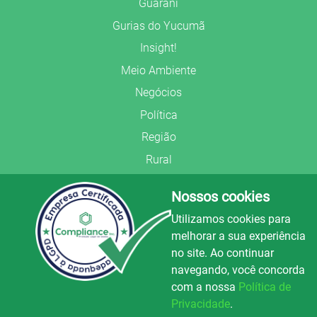
Guarani
Gurias do Yucumã
Insight!
Meio Ambiente
Negócios
Política
Região
Rural
Saúde
Nossos cookies
Segurança Pública
Utilizamos cookies para
União Frederiquense
melhorar a sua experiência
no site. Ao continuar
navegando, você concorda
com a nossa
Política de
Privacidade
.
© Copyright 2022.
LA+
.