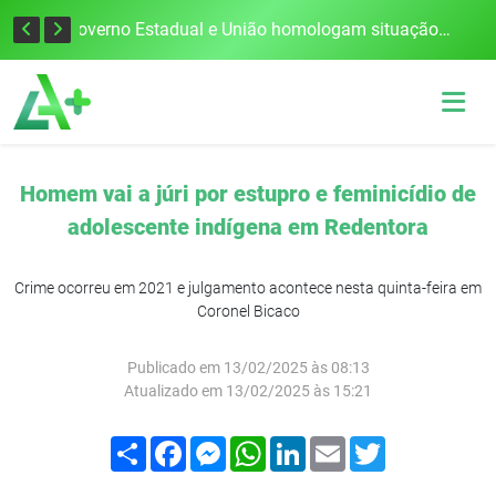
Defesa Civil alerta para risco de tornado e tempestades severas no RS entre esta quinta e sexta-feira
Governo Estadual e União homologam situação de emergência em Frederico Westphalen após vendaval
Homem vai a júri por estupro e feminicídio de
adolescente indígena em Redentora
Crime ocorreu em 2021 e julgamento acontece nesta quinta-feira em
Coronel Bicaco
Publicado em 13/02/2025 às 08:13
Atualizado em 13/02/2025 às 15:21
Compartilhar
Facebook
Messenger
WhatsApp
LinkedIn
Email
Twitter