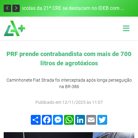
Cobrança do estacionamento rotativo começará em 10 dias em Frederico Westphalen
Escolas da 21ª CRE se destacam no IDEB com altos índices e avanços
PRF prende contrabandista com mais de 700
litros de agrotóxicos
Caminhonete Fiat Strada foi interceptada após longa perseguição
na BR-386
Publicado em 12/11/2025 às 11:07
Compartilhar
Facebook
Messenger
WhatsApp
LinkedIn
Email
Twitter