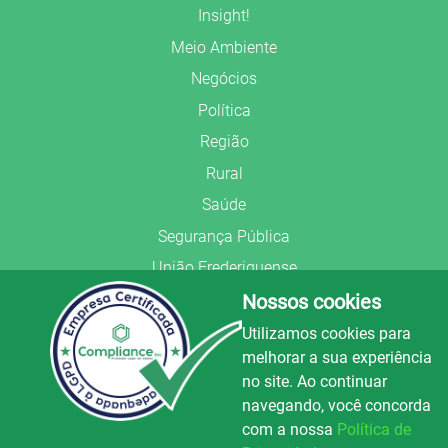
Insight!
Meio Ambiente
Negócios
Política
Região
Rural
Saúde
Segurança Pública
União Frederiquense
Nossos cookies
Utilizamos cookies para
melhorar a sua experiência
no site. Ao continuar
© Copyright 2022.
LA+
.
navegando, você concorda
Todos os direitos reservados.
com a nossa
Política de
Preparado no