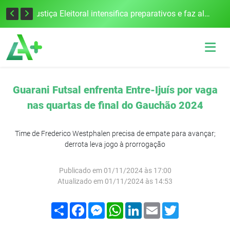
Cobrança do estacionamento rotativo começará em 10 dias em Frederico Westphalen
Justiça Eleitoral intensifica preparativos e faz alertas para as Eleições 2026 na 94ª Zona Eleitoral
Guarani Futsal enfrenta Entre-Ijuís por vaga
nas quartas de final do Gauchão 2024
Time de Frederico Westphalen precisa de empate para avançar;
derrota leva jogo à prorrogação
Publicado em 01/11/2024 às 17:00
Atualizado em 01/11/2024 às 14:53
Compartilhar
Facebook
Messenger
WhatsApp
LinkedIn
Email
Twitter