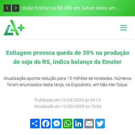
União Frederiquense vence o Gramadense fora de casa e assume a terceira posição na Divisão de Acesso
Colisão frontal na BR-386 em Seberi deixa um morto e quatro feridos
Estiagem provoca queda de 30% na produção
de soja do RS, indica balanço da Emater
Atualização aponta redução para 15 milhões de toneladas. Números
foram anunciados nesta terça, na Expodireto, em Não-Me-Toque.
Publicado em 12/03/2025 às 09:14
Atualizado em 12/03/2025 às 15:04
Compartilhar
Facebook
Messenger
WhatsApp
LinkedIn
Email
Twitter