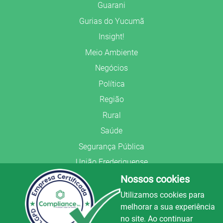
Guarani
Gurias do Yucumã
Insight!
Meio Ambiente
Negócios
Política
Região
Rural
Saúde
Segurança Pública
União Frederiquense
Nossos cookies
Utilizamos cookies para
melhorar a sua experiência
no site. Ao continuar
© Copyright 2022.
LA+
.