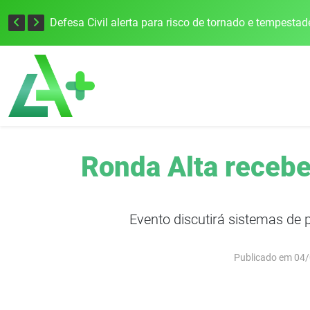
Justiça Eleitoral intensifica preparativos e faz alertas para as Eleições 2026 na 94ª Zona Eleitoral
Ronda Alta recebe
Evento discutirá sistemas de 
Publicado em 04/