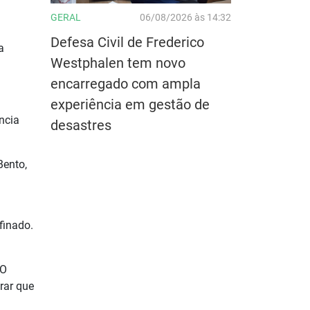
GERAL
06/08/2026 às 14:32
Defesa Civil de Frederico
a
Westphalen tem novo
encarregado com ampla
experiência em gestão de
ncia
desastres
Bento,
finado.
 O
rar que