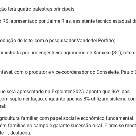
o terá quatro palestras principais:
o RS, apresentado por Jaime Rias, assistente técnico estadual d
odução de leite, com o pesquisador Vanderlei Porfírio;
, ministrada por um engenheiro agrônomo de Xanxerê (SC), referê
tável, com o produtor e vice-coordenador do Conseleite, Paulo 
, que será apresentado na Expointer 2025, aponta que 86% das
o com suplementação, enquanto apenas 8% utilizam sistema con
nal:
agricultura familiar, com papel social e econômico fundamental.
tém famílias no campo e garante sucessão rural. É preciso most
te –, destacou.