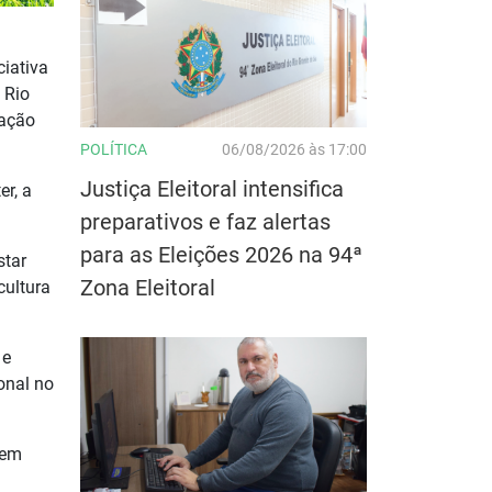
ciativa
 Rio
tação
POLÍTICA
06/08/2026 às 17:00
Justiça Eleitoral intensifica
r, a
preparativos e faz alertas
para as Eleições 2026 na 94ª
star
Zona Eleitoral
cultura
 e
onal no
 em