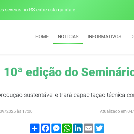
Defesa Civil alerta para risco de tornado e tempestades severas no RS entre esta quinta e sexta-feira
HOME
NOTÍCIAS
INFORMATIVOS
D
 10ª edição do Seminário
produção sustentável e trará capacitação técnica com
09/2025 às 17:00
Atualizado em 04
Compartilhar
Facebook
Messenger
WhatsApp
LinkedIn
Email
Twitter