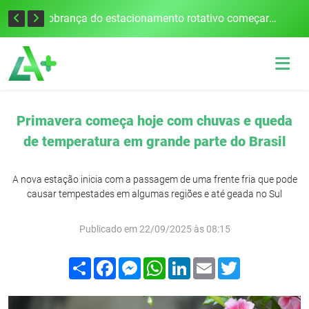
Empresário mantido como refém morre em acidente após assalto em Cerro Largo
Cobrança do estacionamento rotativo começará em 10 dias em Frederico Westphalen
Primavera começa hoje com chuvas e queda
de temperatura em grande parte do Brasil
A nova estação inicia com a passagem de uma frente fria que pode
causar tempestades em algumas regiões e até geada no Sul
Publicado em 22/09/2025 às 08:15
Compartilhar
Facebook
Messenger
WhatsApp
LinkedIn
Email
Twitter