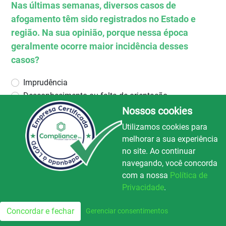
Nas últimas semanas, diversos casos de
afogamento têm sido registrados no Estado e
região. Na sua opinião, porque nessa época
geralmente ocorre maior incidência desses
casos?
Imprudência
Desconhecimento ou falta de orientação
Dificuldade de fiscalização
Nossos cookies
Irresponsabilidade associada ao uso excessivo de
Utilizamos cookies para
álcool
melhorar a sua experiência
Ausência de locais apropriados, com disponibilidade
no site. Ao continuar
de salva-vidas
navegando, você concorda
com a nossa
Política de
Votar
Privacidade
.
Rádio Avenida
106.5
Concordar e fechar
Gerenciar consentimentos
FM