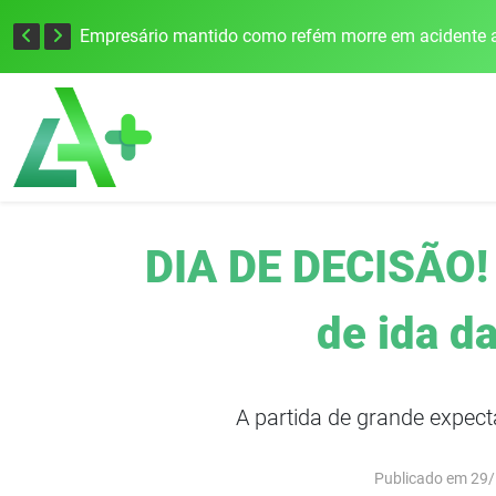
Edital para construção de ponte entre Itapiranga e Barra do Guarita deve ser lançado no segundo semestre
Empresário mantido como refém morre em acidente a
DIA DE DECISÃO! 
de ida d
A partida de grande expect
Publicado em 29/