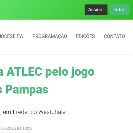
namento rotativo começará em 10 dias em Frederico Westphal
Assinar
Entrar
IOCESE FW
PROGRAMAÇÃO
EDIÇÕES
CONTATO
a ATLEC pelo jogo
os Pampas
é, em Frederico Westphalen.
/10/2025 às 10:39