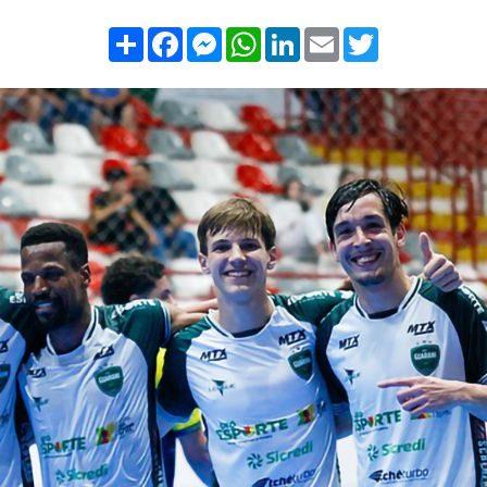
Compartilhar
Facebook
Messenger
WhatsApp
LinkedIn
Email
Twitter